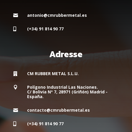
antonio@cmrubbermetal.es

(+34) 91 814 90 77

Adresse
CM RUBBER METAL S.L.U.

Polígono Industrial Las Naciones.

C/ Bolivia Nº 7, 28971 (Griñón) Madrid -
España.
contacto@cmrubbermetal.es

(+34) 91 814 90 77
