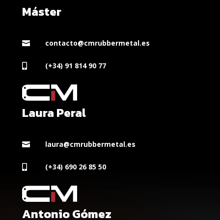
Máster
contacto@cmrubbermetal.es

(+34) 91 814 90 77

Laura Peral
laura@cmrubbermetal.es

(+34) 690 26 85 50

Antonio Gómez